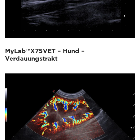
MyLab™X75VET – Hund –
Verdauungstrakt