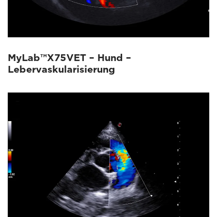
MyLab™X75VET – Hund –
Lebervaskularisierung