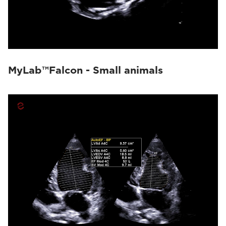
MyLab™Falcon - Small animals