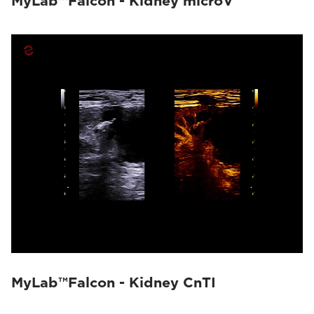
MyLab™Falcon - Kidney microV
MyLab™Falcon - Kidney CnTI