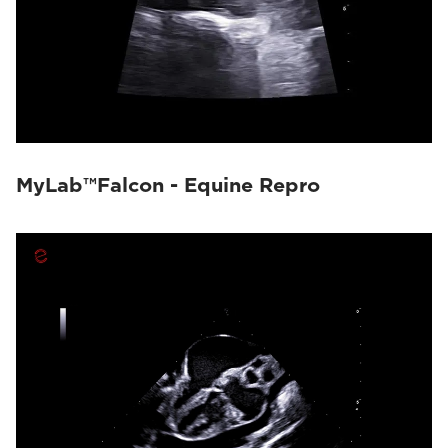
MyLab™Falcon - Equine Repro