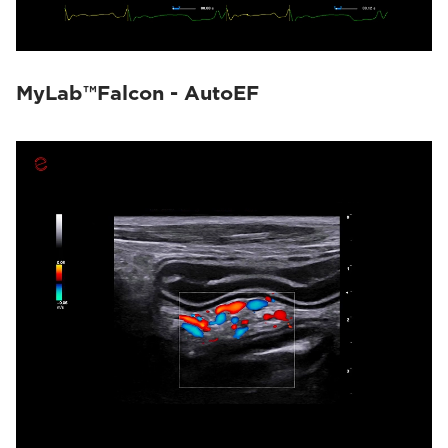
MyLab™Falcon - AutoEF