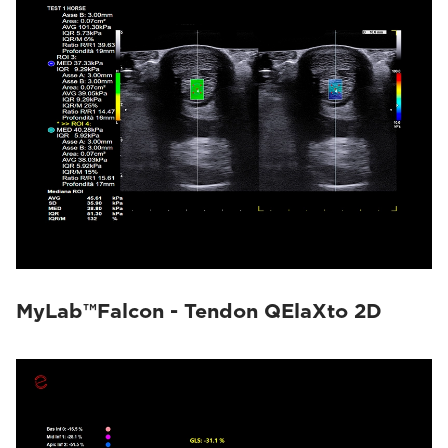
MyLab™Falcon - Tendon QElaXto 2D