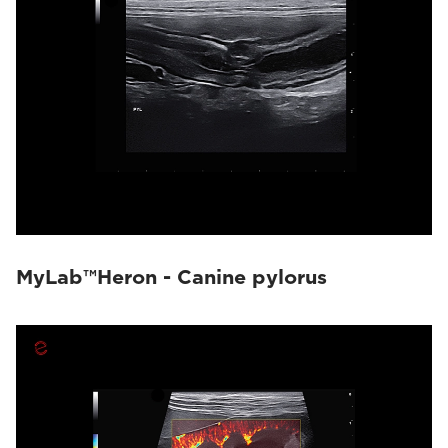
MyLab™Heron - Canine pylorus