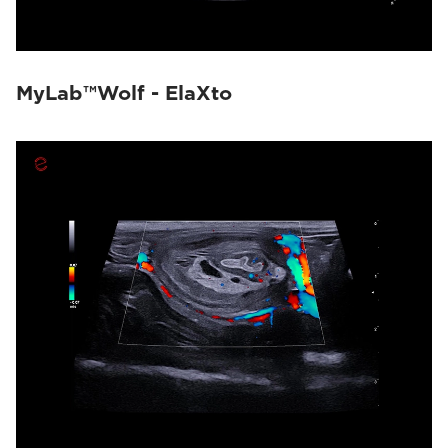
MyLab™Wolf - ElaXto