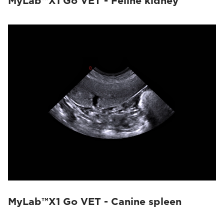
MyLab™X1 Go VET - Feline kidney
MyLab™X1 Go VET - Canine spleen