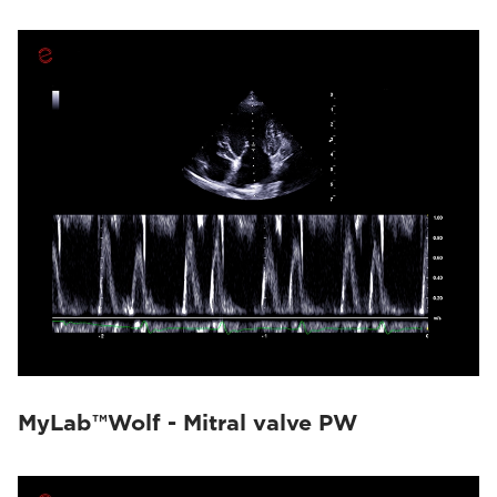
MyLab™Wolf - Mitral valve PW