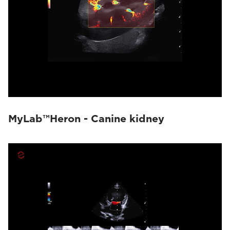
MyLab™Heron - Canine kidney