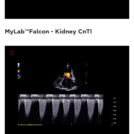
MyLab™Falcon - Kidney CnTI