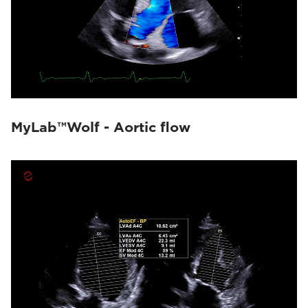
MyLab™X1VET
(5)
MyLab™SigmaVET
(2)
MyLab™OmegaVET
(4)
MyLab™Omega eXP VET
(10)
MyLab™FOX
(15)
MyLab™9VET
(4)
MyLab™Wolf - Aortic flow