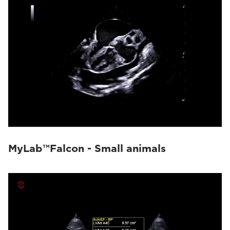
MyLab™Falcon - Small animals