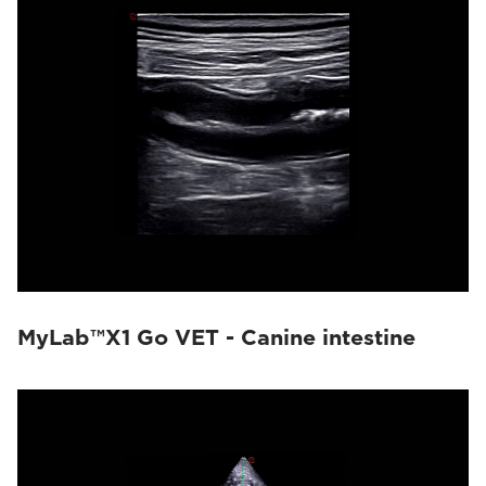
MyLab™X1 Go VET - Canine intestine