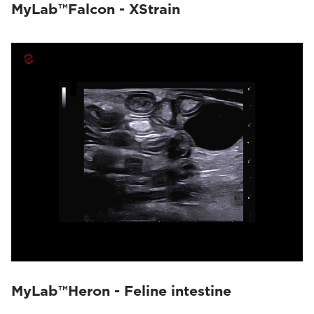
MyLab™Falcon - XStrain
MyLab™Heron - Feline intestine