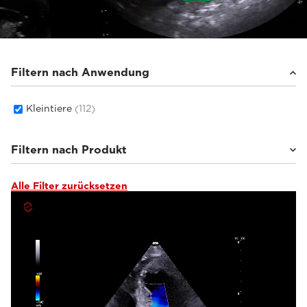
Filtern nach Anwendung
Kleintiere
(112)
Filtern nach Produkt
Alle Filter zurücksetzen
MyLab™Wolf
(8)
MyLab™Falcon
(7)
MyLab™Heron
(9)
MyLab™X1 Go VET
(6)
Q7 VET
(4)
MyLab™Panther
(17)
MyLab™X90VET
(7)
MyLab™X8VET
(5)
MyLab™X75VET
(6)
MyLab™X5VET
(3)