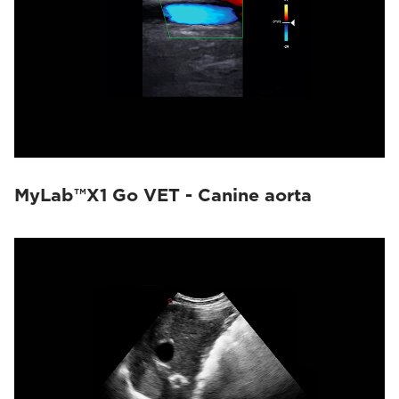
MyLab™X1 Go VET - Canine aorta