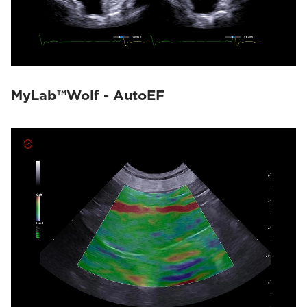
MyLab™Wolf - AutoEF