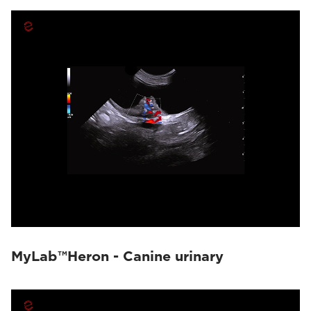
MyLab™Heron - Canine urinary