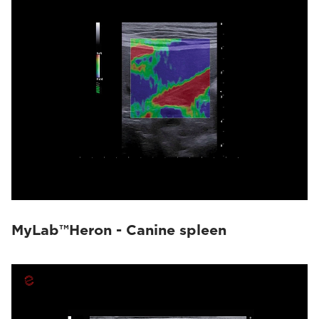
MyLab™Heron - Canine spleen