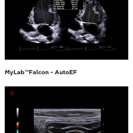
MyLab™Falcon - AutoEF