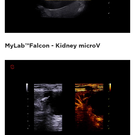
MyLab™Falcon - Kidney microV