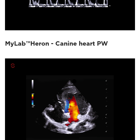
MyLab™Heron - Canine heart PW