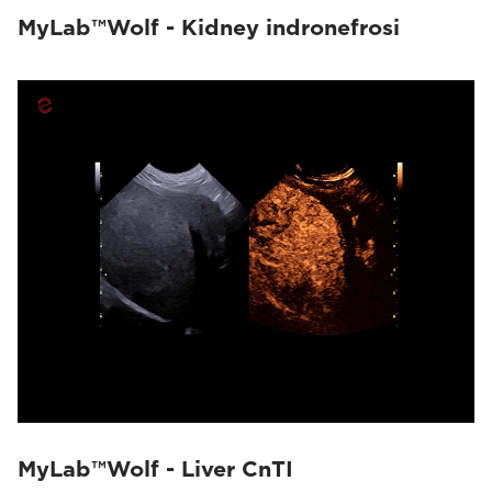
MyLab™Wolf - Kidney indronefrosi
MyLab™Wolf - Liver CnTI