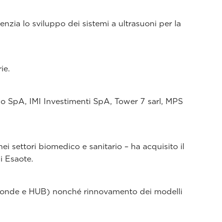
nzia lo sviluppo dei sistemi a ultrasuoni per la
ie.
olo SpA, IMI Investimenti SpA, Tower 7 sarl, MPS
ei settori biomedico e sanitario – ha acquisito il
i Esaote.
a Sonde e HUB) nonché rinnovamento dei modelli