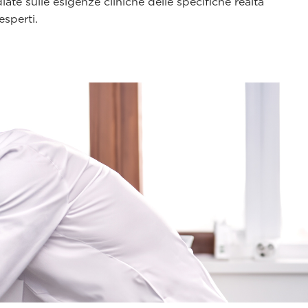
diate sulle esigenze cliniche delle specifiche realtà
esperti.