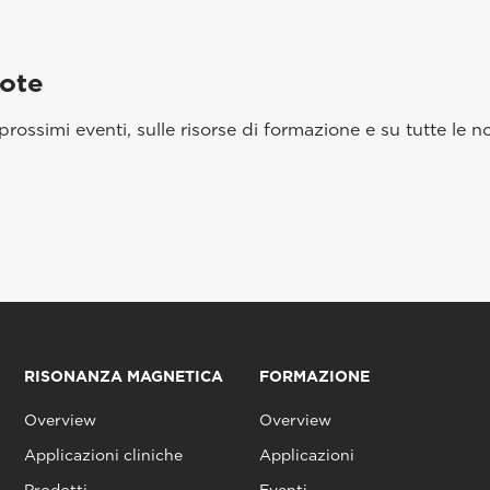
aote
rossimi eventi, sulle risorse di formazione e su tutte le no
RISONANZA MAGNETICA
FORMAZIONE
Overview
Overview
Applicazioni cliniche
Applicazioni
Prodotti
Eventi