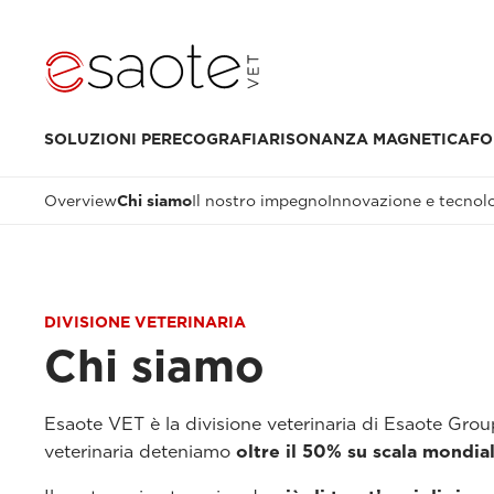
SOLUZIONI PER
ECOGRAFIA
RISONANZA MAGNETICA
FO
Overview
Chi siamo
Il nostro impegno
Innovazione e tecnol
DIVISIONE VETERINARIA
Chi siamo
Esaote VET è la divisione veterinaria di Esaote Group
veterinaria deteniamo
oltre il 50% su scala mondial