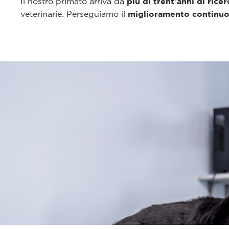
Il nostro primato arriva da
più di trent’anni di rice
veterinarie. Perseguiamo il
miglioramento continuo 