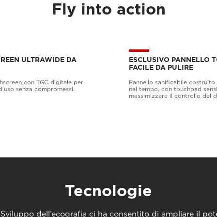
Fly into action
REEN ULTRAWIDE DA
ESCLUSIVO PANNELLO 
FACILE DA PULIRE
screen con TGC digitale per
Pannello sanificabile costruito
à d’uso senza compromessi.
nel tempo, con touchpad sensi
massimizzare il controllo del d
Tecnologie
viluppo dell’ecografia ci ha consentito di ampliare il pote