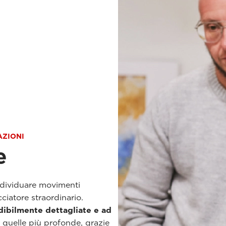
AZIONI
e
 individuare movimenti
cciatore straordinario.
dibilmente dettagliate e ad
 in quelle più profonde, grazie