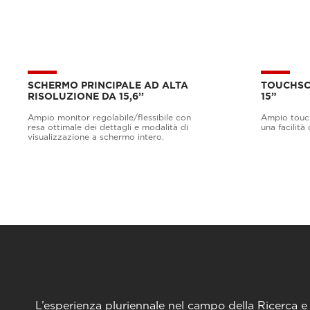
SCHERMO PRINCIPALE AD ALTA
TOUCHSC
RISOLUZIONE DA 15,6’’
15”
Ampio monitor regolabile/flessibile con
Ampio touch
resa ottimale dei dettagli e modalità di
una facilit
visualizzazione a schermo intero.
L’esperienza pluriennale nel campo della Ricerca e S