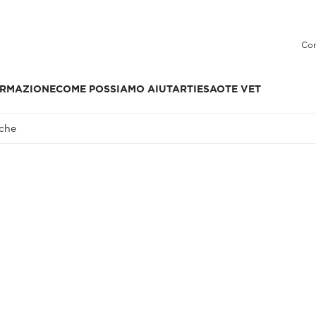
Con
RMAZIONE
COME POSSIAMO AIUTARTI
ESAOTE VET
iche