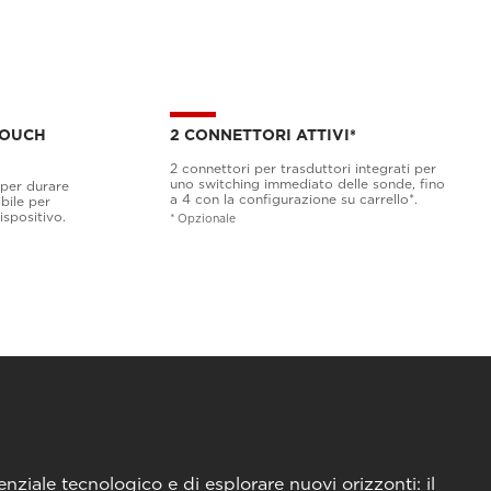
TOUCH
2 CONNETTORI ATTIVI*
2 connettori per trasduttori integrati per
uno switching immediato delle sonde, fino
 per durare
a 4 con la configurazione su carrello*.
bile per
ispositivo.
* Opzionale
nziale tecnologico e di esplorare nuovi orizzonti: il