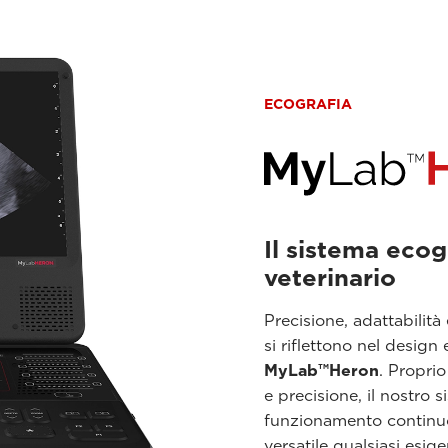
ECOGRAFIA
Il sistema ecog
veterinario
Precisione, adattabilità
si riflettono nel design 
MyLab™Heron
. Proprio
e precisione, il nostro 
funzionamento continuo
versatile qualsiasi esig