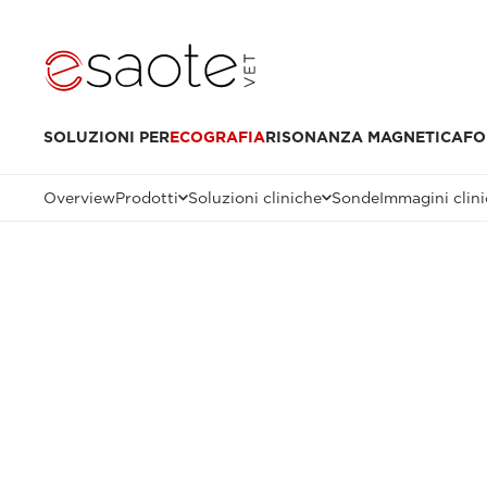
SOLUZIONI PER
ECOGRAFIA
RISONANZA MAGNETICA
FO
Overview
Prodotti
Soluzioni cliniche
Sonde
Immagini clin