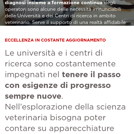
diagnosi insieme a formazione continua
degli
operatori sono alcune delle necessità irrinunciabili
delle Università e dei Centri di ricerca in ambito
veterinario. Serve il supporto di una realtà affidabile
e qualificata, in grado di operare come un vero
partner.
ECCELLENZA IN COSTANTE AGGIORNAMENTO
Le università e i centri di
ricerca sono costantemente
impegnati nel
tenere il passo
con esigenze di progresso
sempre nuove
.
Nell’esplorazione della scienza
veterinaria bisogna poter
contare su apparecchiature