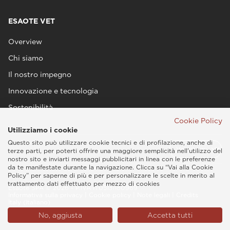
ESAOTE VET
Overview
Chi siamo
Il nostro impegno
Innovazione e tecnologia
Sostenibilità
Cookie Policy
Utilizziamo i cookie
Questo sito può utilizzare cookie tecnici e di profilazione, anche di
terze parti, per poterti offrire una maggiore semplicità nell'utilizzo del
nostro sito e inviarti messaggi pubblicitari in linea con le preferenze
da te manifestate durante la navigazione. Clicca su “Vai alla Cookie
Policy” per saperne di più e per personalizzare le scelte in merito al
trattamento dati effettuato per mezzo di cookies
Esaote SPA © 2026 - P.IVA IT05131180969
Informativa sulla privacy
|
Cookie policy
|
Note legali
|
Credits
Italy (Italiano)
No, aggiusta
Accetta tutti