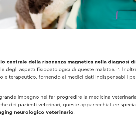
lo centrale della risonanza magnetica nella diagnosi d
1,2
e degli aspetti fisiopatologici di queste malattie.
. Inolt
 terapeutico, fornendo ai medici dati indispensabili per 
rande impegno nel far progredire la medicina veterinaria 
che dei pazienti veterinari, queste apparecchiature speci
aging neurologico veterinario
.