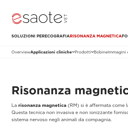
SOLUZIONI PER
ECOGRAFIA
RISONANZA MAGNETICA
FO
Overview
Applicazioni cliniche
Prodotti
Bobine
Immagini 
Risonanza magnetica
La
risonanza magnetica
(RM) si è affermata come 
Questa tecnica non invasiva e non ionizzante fornisc
sistema nervoso negli animali da compagnia.