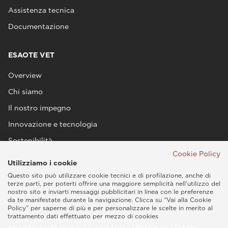
Assistenza tecnica
Documentazione
ESAOTE VET
Overview
Chi siamo
Il nostro impegno
Innovazione e tecnologia
Sostenibilità
Cookie Policy
Utilizziamo i cookie
Questo sito può utilizzare cookie tecnici e di profilazione, anche di
terze parti, per poterti offrire una maggiore semplicità nell'utilizzo del
nostro sito e inviarti messaggi pubblicitari in linea con le preferenze
da te manifestate durante la navigazione. Clicca su “Vai alla Cookie
Policy” per saperne di più e per personalizzare le scelte in merito al
trattamento dati effettuato per mezzo di cookies
Esaote SPA © 2026 - P.IVA IT05131180969
Informativa sulla privacy
|
Cookie policy
|
Note legali
|
Credits