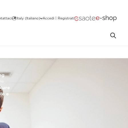
tattaci
Italy (Italiano)
Accedi | Registrati
ng
re
cure
le e