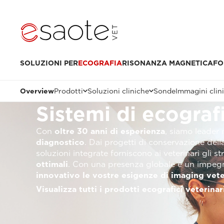
SOLUZIONI PER
ECOGRAFIA
RISONANZA MAGNETICA
FO
Overview
Prodotti
Soluzioni cliniche
Sonde
Immagini clin
Sistemi di ecograf
Con
oltre 30 anni di esperienza
, siamo leader
diagnostico
. Dai progetti di conservazione della
soluzioni integrate forniscono ai veterinari gli 
ottimali
. Con una presenza globale e un impegn
innovativo le vostre esigenze di imaging vete
Visualizza tutti i prodotti ecografici veterinar