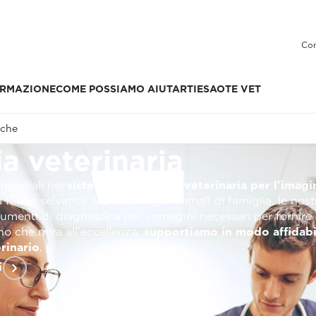
Con
RMAZIONE
COME POSSIAMO AIUTARTI
ESAOTE VET
iche
ia veterinaria
 mondiali nei
sistemi di ecografia veterinaria per l’imagi
 fauna selvatica alla cura degli animali di famiglia, le nost
strumenti di diagnostica per immagini necessari per fornire
o che mira all'eccellenza,
supportiamo in modo affidabi
rinario
.
i