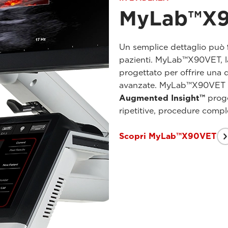
MyLab™X
Un semplice dettaglio può
pazienti. MyLab™X90VET, 
progettato per offrire una 
avanzate. MyLab™X90VET 
Augmented Insight™
proget
ripetitive, procedure comple
Scopri MyLab™X90VET