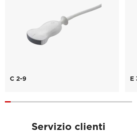
C 2-9
E 
Servizio clienti