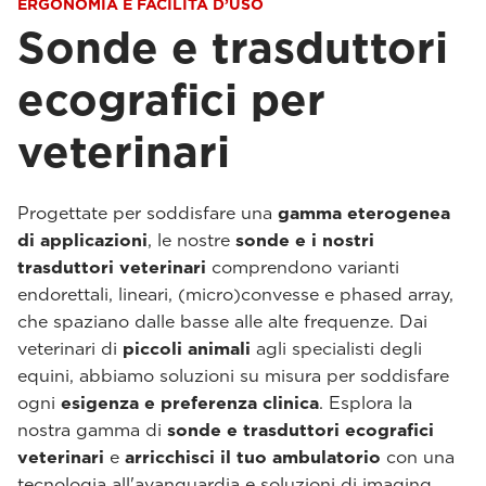
ERGONOMIA E FACILITÀ D’USO
Sonde e trasduttori
ecografici per
veterinari
Progettate per soddisfare una
gamma eterogenea
di applicazioni
, le nostre
sonde e i nostri
trasduttori veterinari
comprendono varianti
endorettali, lineari, (micro)convesse e phased array,
che spaziano dalle basse alle alte frequenze. Dai
veterinari di
piccoli animali
agli specialisti degli
equini, abbiamo soluzioni su misura per soddisfare
ogni
esigenza e preferenza clinica
. Esplora la
nostra gamma di
sonde e trasduttori ecografici
veterinari
e
arricchisci il tuo ambulatorio
con una
tecnologia all'avanguardia e soluzioni di imaging