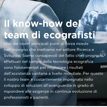
Il know-how del
team di ecografisti
Uno dei nostri principali punti di forza risiede
nell’impegno che mettiamo nel settore Ricerca e
Sviluppo. Siamo consapevoli del fatto che i progressi
effettuati nel campo della tecnologia ecografica
sono fondamentali per migliorare i risultati
dell’assistenza sanitaria a livello mondiale. Per questo
il nostro team è costantemente impegnato nello
sviluppo di soluzioni all’avanguardia in grado di
rispondere alle esigenze in continua evoluzione di
professionisti e pazienti.