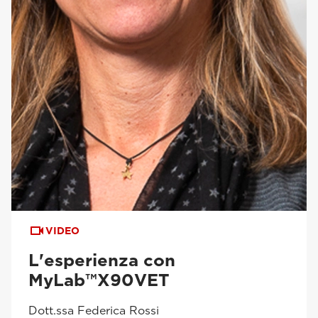
VIDEO
L'esperienza con
MyLab™X90VET
Dott.ssa Federica Rossi