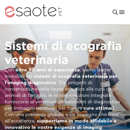
Sistemi di ecografia
veterinaria
Con
oltre 30 anni di esperienza
, siamo leader
mondiali nei
sistemi di ecografia veterinaria per
l’imaging diagnostico
. Dai progetti di
conservazione della fauna selvatica alla cura degli
animali di famiglia, le nostre soluzioni integrate
forniscono ai veterinari gli strumenti di diagnostica
per immagini necessari per fornire
cure ottimali
.
Con una presenza globale e un impegno che mira
all'eccellenza,
supportiamo in modo affidabile e
innovativo le vostre esigenze di imaging