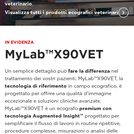
veterinario
.
Visualizza tutti i prodotti ecografici veterinari
IN EVIDENZA
MyLab™X90VET
Un semplice dettaglio può
fare la differenza
nel
trattamento dei vostri pazienti. MyLab™X90VET, la
tecnologia di riferimento
in campo ecografico, è
progettato per offrire una qualità d'immagine
eccezionale e soluzioni cliniche avanzate.
MyLab™X90VET è un ecografo
premium con
tecnologia Augmented Insight™
progettato per
semplificare il flusso di lavoro in routine ripetitive,
procedure complesse, misurazioni o analisi delle