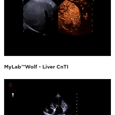
MyLab™Wolf - Liver CnTI