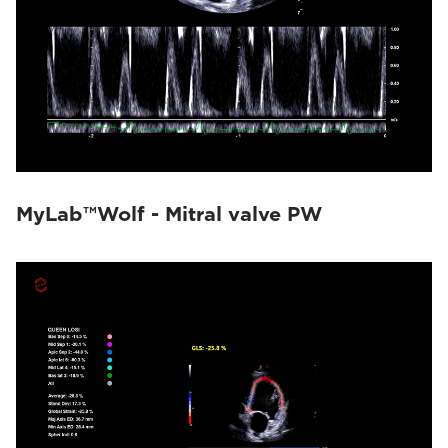
MyLab™Wolf - Mitral valve PW