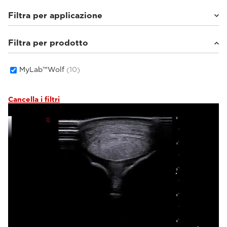
Filtra per applicazione
Filtra per prodotto
Equini
(2)
Piccoli animali
(8)
MyLab™Wolf
(10)
Cancella i filtri