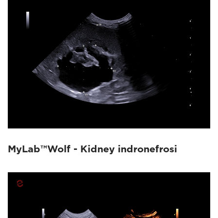
MyLab™Wolf - Kidney indronefrosi