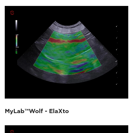
MyLab™Wolf - ElaXto