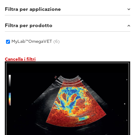
Filtra per applicazione
Filtra per prodotto
Piccoli animali
(4)
Equini
(2)
MyLab™OmegaVET
(6)
Cancella i filtri