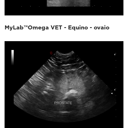
MyLab™Omega VET - Equino - ovaio