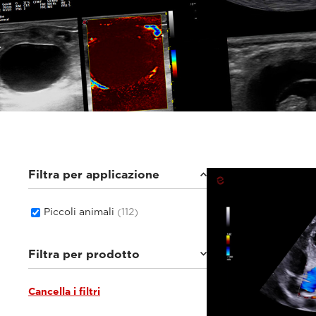
Filtra per applicazione
Piccoli animali
(112)
Filtra per prodotto
Cancella i filtri
MyLab™Wolf
(8)
MyLab™Falcon
(7)