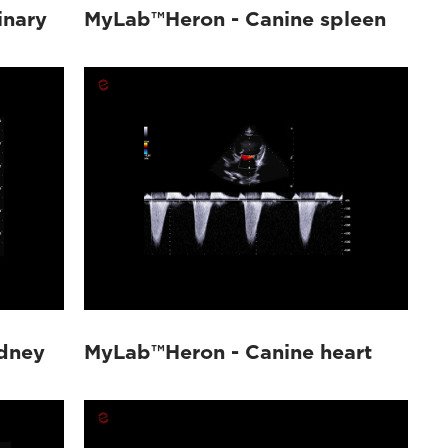
inary
MyLab™Heron - Canine spleen
dney
MyLab™Heron - Canine heart