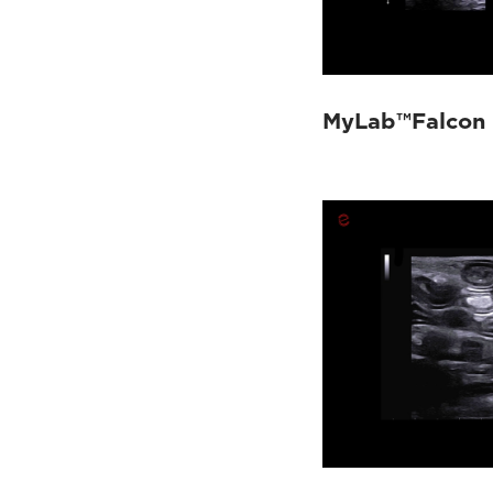
MyLab™Falcon 