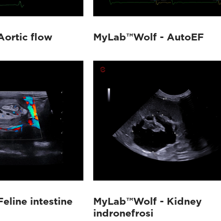
ortic flow
MyLab™Wolf - AutoEF
eline intestine
MyLab™Wolf - Kidney
indronefrosi