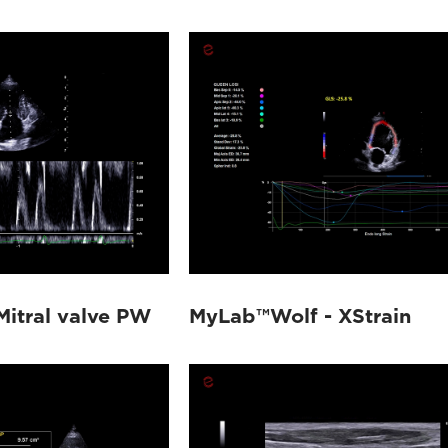
itral valve PW
MyLab™Wolf - XStrain