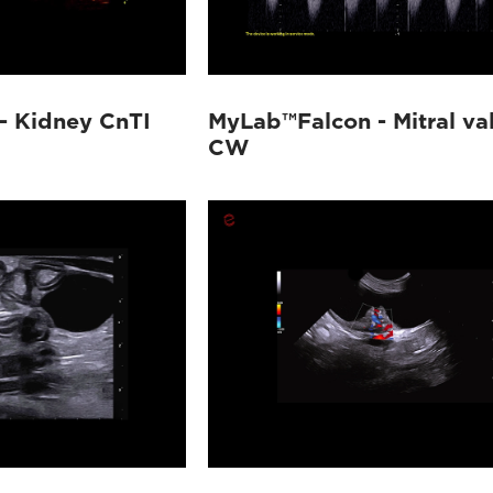
- Kidney CnTI
MyLab™Falcon - Mitral va
CW