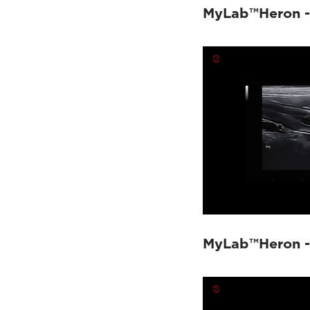
MyLab™Heron - 
MyLab™Heron -