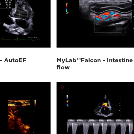
- AutoEF
MyLab™Falcon - Intestine
flow