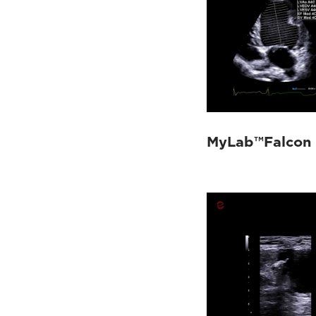
MyLab™Falcon 