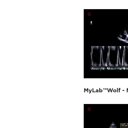
MyLab™Wolf - M