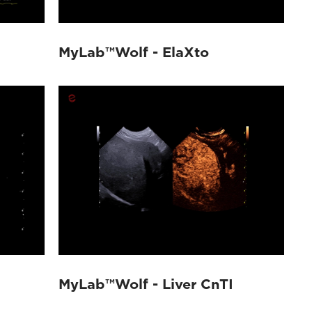
MyLab™Wolf - ElaXto
MyLab™Wolf - Liver CnTI