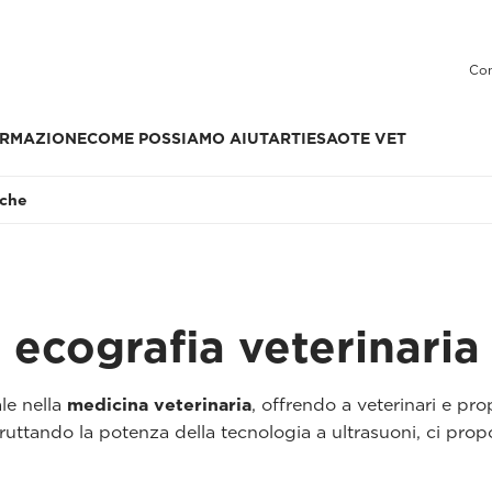
Con
RMAZIONE
COME POSSIAMO AIUTARTI
ESAOTE VET
iche
 ecografia veterinaria
le nella
medicina veterinaria
, offrendo a veterinari e pro
ruttando la potenza della tecnologia a ultrasuoni, ci propon