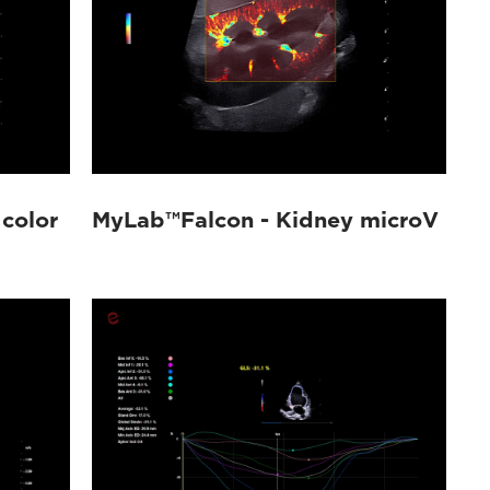
 color
MyLab™Falcon - Kidney microV