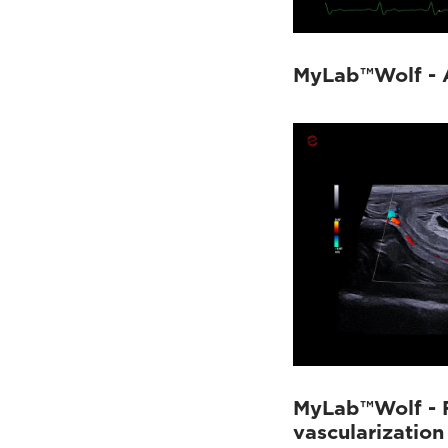
MyLab™Heron
(9)
MyLab™X1 Go VET
(6)
Q7 VET
(4)
MyLab™Panther
(17)
MyLab™Wolf - A
MyLab™X90VET
(7)
MyLab™X8VET
(5)
MyLab™X75VET
(6)
MyLab™X5VET
(3)
MyLab™X1VET
(5)
MyLab™SigmaVET
(2)
MyLab™OmegaVET
(4)
MyLab™Omega eXP VET
(10)
MyLab™FOX
(15)
MyLab™9VET
(4)
MyLab™Wolf - F
vascularization