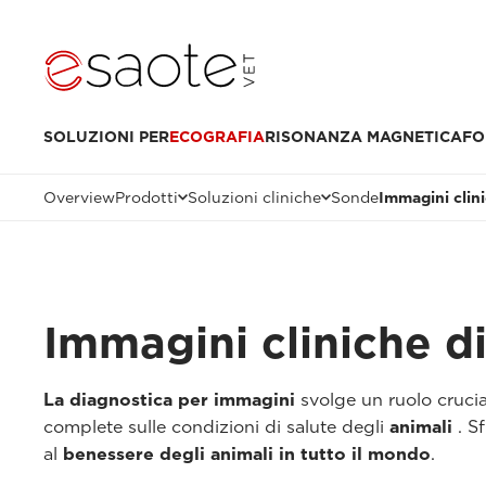
SOLUZIONI PER
ECOGRAFIA
RISONANZA MAGNETICA
FO
Overview
Prodotti
Soluzioni cliniche
Sonde
Immagini clin
Immagini cliniche di
La diagnostica per immagini
svolge un ruolo crucia
complete sulle condizioni di salute degli
animali
. Sf
al
benessere degli animali in tutto il mondo
.