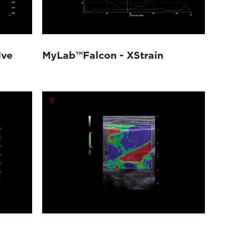
lve
MyLab™Falcon - XStrain