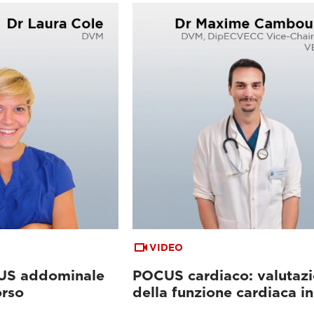
VIDEO
CUS addominale
POCUS cardiaco: valutaz
orso
della funzione cardiaca i