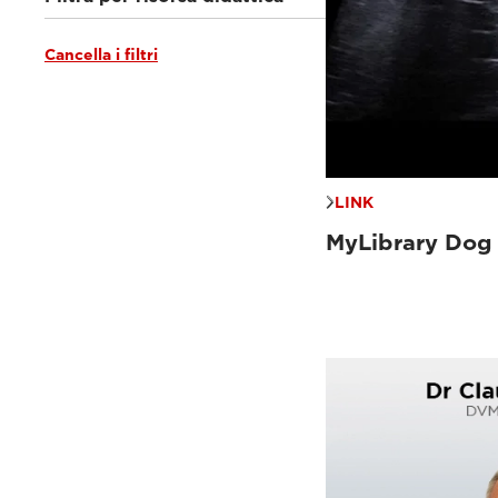
Cancella i filtri
Tutorial e librerie online
(6)
Documentazione clinica
(5)
VET e-academy - RM
(31)
VET e-academy - ecografia
(20)
LINK
MyLibrary Dog