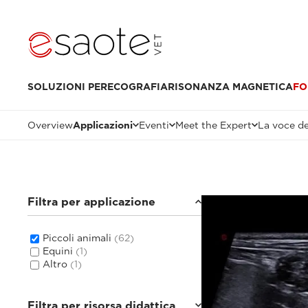
SOLUZIONI PER
ECOGRAFIA
RISONANZA MAGNETICA
FO
Overview
Applicazioni
Eventi
Meet the Expert
La voce de
Filtra per applicazione
Piccoli animali
(62)
Equini
(1)
Altro
(1)
Filtra per risorsa didattica