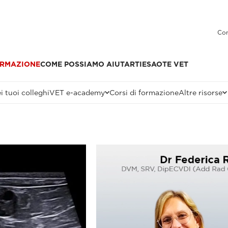
Con
RMAZIONE
COME POSSIAMO AIUTARTI
ESAOTE VET
i tuoi colleghi
VET e-academy
Corsi di formazione
Altre risorse