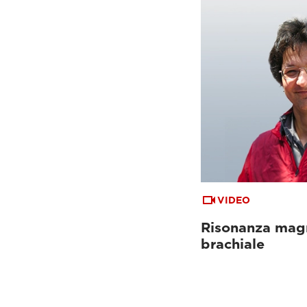
VIDEO
Risonanza magn
brachiale