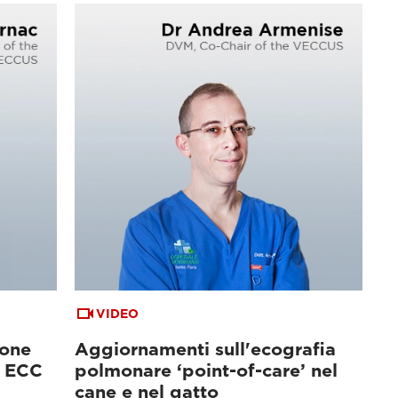
VIDEO
ione
Aggiornamenti sull'ecografia
n ECC
polmonare ‘point-of-care’ nel
cane e nel gatto