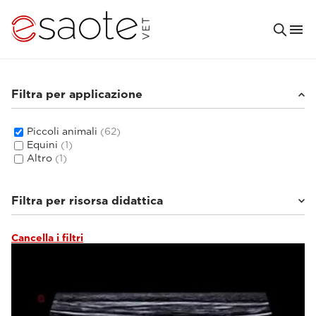
Filtra per applicazione
Piccoli animali
(62)
Equini
(1)
Altro
(1)
Filtra per risorsa didattica
Cancella i filtri
Tutorial e librerie online
(6)
Documentazione clinica
(5)
VET e-academy - RM
(31)
VET e-academy - ecografia
(20)