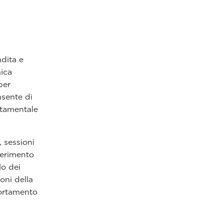
dita e
nica
per
nsente di
rtamentale
, sessioni
iferimento
lo dei
ioni della
portamento