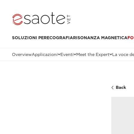
SOLUZIONI PER
ECOGRAFIA
RISONANZA MAGNETICA
FO
Overview
Applicazioni
Eventi
Meet the Expert
La voce de
Back