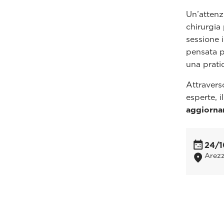
Un’attenz
chirurgia 
sessione 
pensata p
una prati
Attraverso
esperte, 
aggiornam
24/1
Arezz