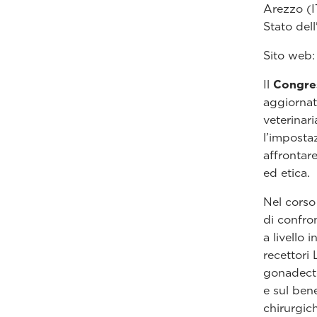
Arezzo (I
Stato dell
Sito web
Il
Congre
aggiornata
veterinari
l’imposta
affrontar
ed etica.
Nel corso 
di confron
a livello 
recettori 
gonadecto
e sul bene
chirurgic