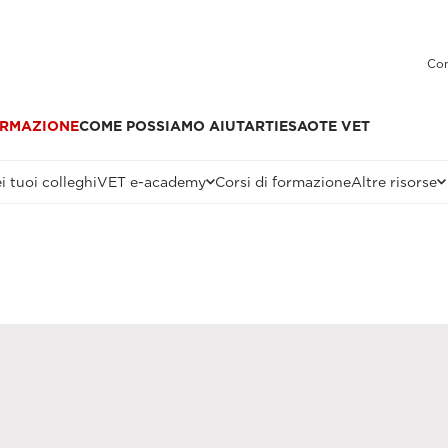
Con
RMAZIONE
COME POSSIAMO AIUTARTI
ESAOTE VET
i tuoi colleghi
VET e-academy
Corsi di formazione
Altre risorse