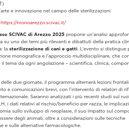
T)
'arte e innovazione nel campo delle sterilizzazioni
:
https://monoarezzo.scivac.it/
sso SCIVAC di Arezzo 2025
propone un’analisi approfon
 su uno dei temi più rilevanti e dibattuti della pratica cli
a: la
sterilizzazione di cani e gatti
. L’evento si distingue 
zione monografica e l’approccio multidisciplinare, che co
e il tema da ogni angolazione – scientifica, clinica, compo
delle due giornate, il programma alternerà lezioni frontali
to e comunicazioni brevi, con l’intervento di relatori di r
internazionale. Saranno analizzati i più recenti studi sul ruo
LH, i dati relativi al rischio/beneficio per razza, le implicaz
mia sullo sviluppo di neoplasie, il suo impatto sul com
ssere degli animali, oltre a considerazioni sulle tecniche
he e sulle alternative farmacologiche.