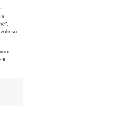
e
la
hé”,
evole su
nioni
o e