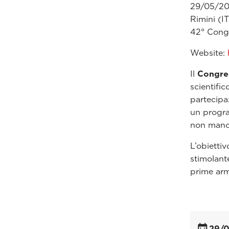
29/05/20
Rimini (IT
42° Cong
Website:
Il
Congres
scientifi
partecipa
un progra
non man
L’obietti
stimolante
prime arm
29/