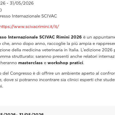
26 - 31/05/2026
)
resso Internazionale SCIVAC
https://www.scivacrimini.it/it/
so Internazionale SCIVAC Rimini 2026
è un appuntam
co che, anno dopo anno, raccoglie la più ampia e rapprese
zione della medicina veterinaria in Italia. L’edizione 202
mma strutturato: saranno presenti anche relatori internazi
cheranno
masterclass
e
workshop pratici
.
vo del Congresso è di offrire un ambiente aperto al confro
, dove si potranno incontrare sia clinici esperti che studen
i.
05/2026
- 31/05/2026