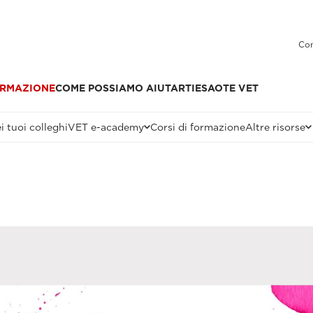
Con
RMAZIONE
COME POSSIAMO AIUTARTI
ESAOTE VET
i tuoi colleghi
VET e-academy
Corsi di formazione
Altre risorse