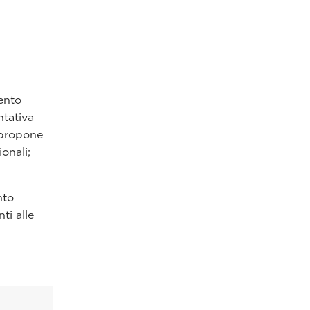
ento
ntativa
6 propone
onali;
nto
ti alle