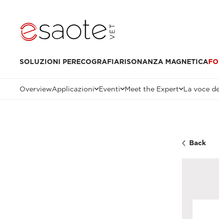
SOLUZIONI PER
ECOGRAFIA
RISONANZA MAGNETICA
FO
Overview
Applicazioni
Eventi
Meet the Expert
La voce de
Back