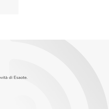
vità di Esaote.