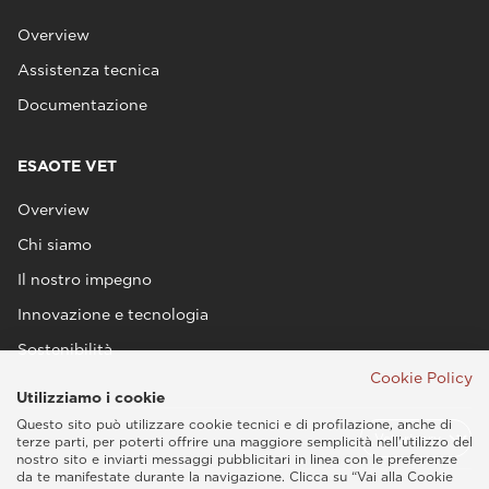
Overview
Assistenza tecnica
Documentazione
ESAOTE VET
Overview
Chi siamo
Il nostro impegno
Innovazione e tecnologia
Sostenibilità
Cookie Policy
Utilizziamo i cookie
Questo sito può utilizzare cookie tecnici e di profilazione, anche di
terze parti, per poterti offrire una maggiore semplicità nell'utilizzo del
nostro sito e inviarti messaggi pubblicitari in linea con le preferenze
da te manifestate durante la navigazione. Clicca su “Vai alla Cookie