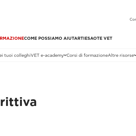
Con
RMAZIONE
COME POSSIAMO AIUTARTI
ESAOTE VET
i tuoi colleghi
VET e-academy
Corsi di formazione
Altre risorse
ittiva