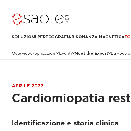
SOLUZIONI PER
ECOGRAFIA
RISONANZA MAGNETICA
FO
Overview
Applicazioni
Eventi
Meet the Expert
La voce de
APRILE 2022
Cardiomiopatia restr
Identificazione e storia clinica