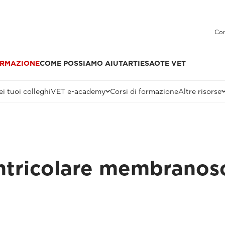
Con
RMAZIONE
COME POSSIAMO AIUTARTI
ESAOTE VET
i tuoi colleghi
VET e-academy
Corsi di formazione
Altre risorse
entricolare membranos