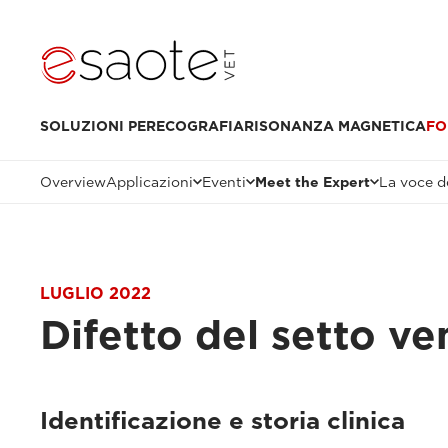
SOLUZIONI PER
ECOGRAFIA
RISONANZA MAGNETICA
FO
Overview
Applicazioni
Eventi
Meet the Expert
La voce de
LUGLIO 2022
Difetto del setto v
Identificazione e storia clinica