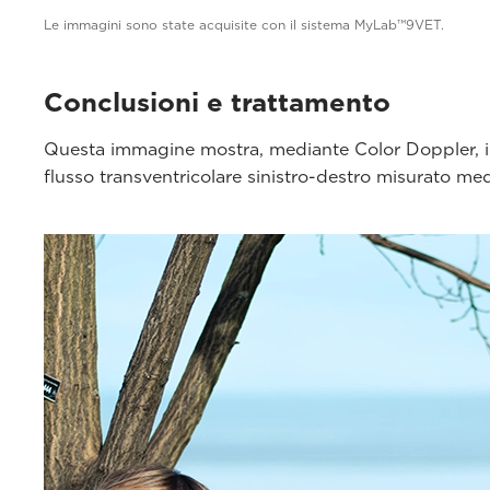
Le immagini sono state acquisite con il sistema MyLab™9VET.
Conclusioni e trattamento
Questa immagine mostra, mediante Color Doppler, il fl
flusso transventricolare sinistro-destro misurato me