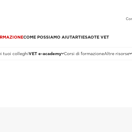
Con
RMAZIONE
COME POSSIAMO AIUTARTI
ESAOTE VET
i tuoi colleghi
VET e-academy
Corsi di formazione
Altre risorse