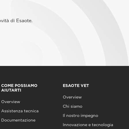
vità di Esaote.
COME POSSIAMO
ESAOTE VET
AIUTARTI
Overview
Overview
Chi siamo
Assistenza tecnica
Il nostro impegno
Documentazione
Innovazione e tecnologia