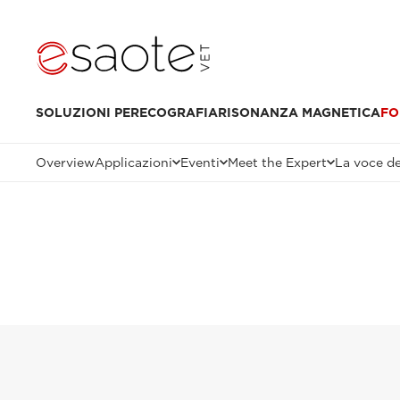
SOLUZIONI PER
ECOGRAFIA
RISONANZA MAGNETICA
FO
Overview
Applicazioni
Eventi
Meet the Expert
La voce de