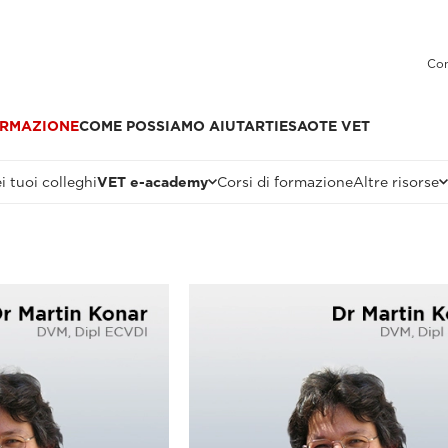
Con
RMAZIONE
COME POSSIAMO AIUTARTI
ESAOTE VET
i tuoi colleghi
VET e-academy
Corsi di formazione
Altre risorse