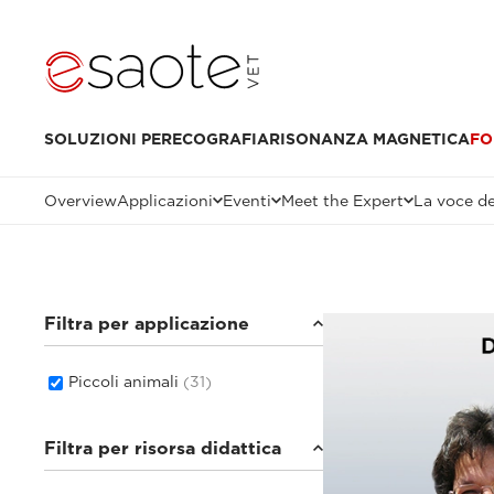
SOLUZIONI PER
ECOGRAFIA
RISONANZA MAGNETICA
FO
Overview
Applicazioni
Eventi
Meet the Expert
La voce de
Filtra per applicazione
Piccoli animali
(31)
Filtra per risorsa didattica