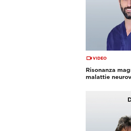
VIDEO
Risonanza magn
malattie neurov