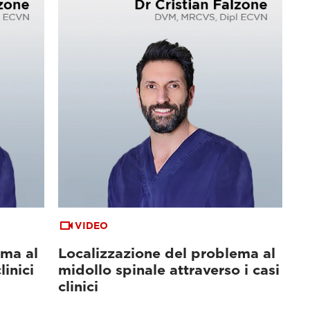
VIDEO
ema al
Localizzazione del problema al
linici
midollo spinale attraverso i casi
clinici