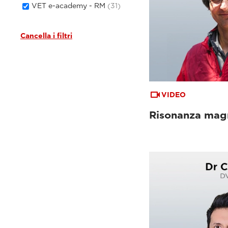
VET e-academy - RM
(31)
Cancella i filtri
VIDEO
Risonanza magn