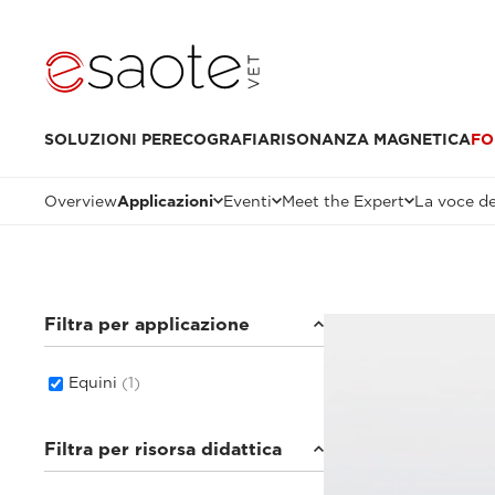
SOLUZIONI PER
ECOGRAFIA
RISONANZA MAGNETICA
FO
Overview
Applicazioni
Eventi
Meet the Expert
La voce de
Filtra per applicazione
Equini
(1)
Filtra per risorsa didattica