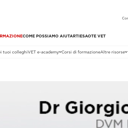
Con
RMAZIONE
COME POSSIAMO AIUTARTI
ESAOTE VET
i tuoi colleghi
VET e-academy
Corsi di formazione
Altre risorse