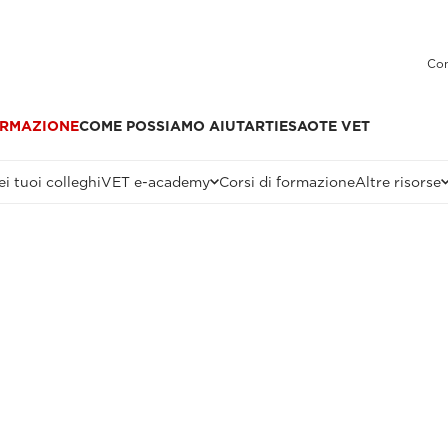
Con
RMAZIONE
COME POSSIAMO AIUTARTI
ESAOTE VET
i tuoi colleghi
VET e-academy
Corsi di formazione
Altre risorse