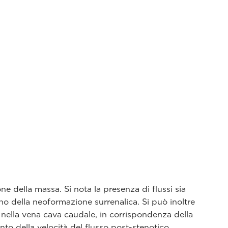
ne della massa. Si nota la presenza di flussi sia
erno della neoformazione surrenalica. Si può inoltre
nella vena cava caudale, in corrispondenza della
to della velocità del flusso post-stenotico.