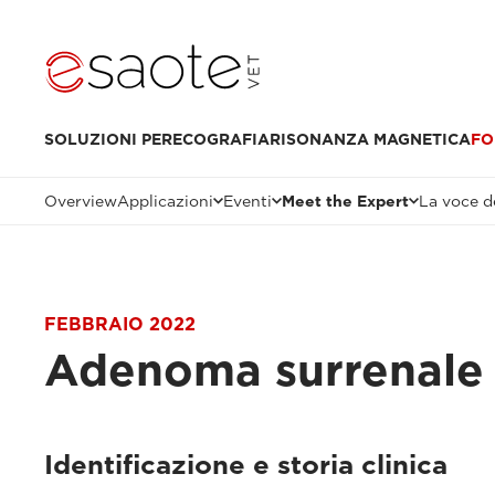
SOLUZIONI PER
ECOGRAFIA
RISONANZA MAGNETICA
FO
Overview
Applicazioni
Eventi
Meet the Expert
La voce de
FEBBRAIO 2022
Adenoma surrenale
Identificazione e storia clinica