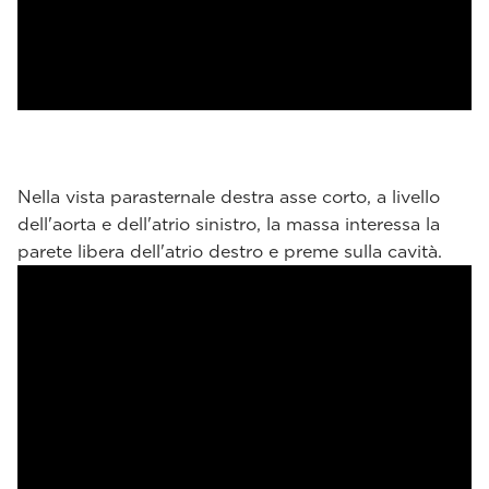
Nella vista parasternale destra asse corto, a livello
dell'aorta e dell'atrio sinistro, la massa interessa la
parete libera dell'atrio destro e preme sulla cavità.