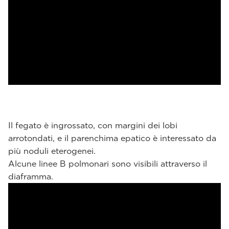
Il fegato è ingrossato, con margini dei lobi
arrotondati, e il parenchima epatico è interessato da
più noduli eterogenei.
Alcune linee B polmonari sono visibili attraverso il
diaframma.