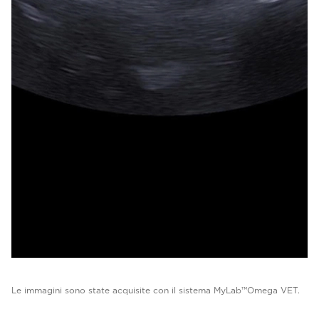
Le immagini sono state acquisite con il sistema MyLab™Omega VET.