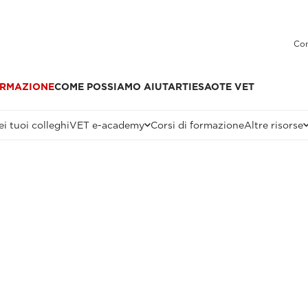
Con
RMAZIONE
COME POSSIAMO AIUTARTI
ESAOTE VET
i tuoi colleghi
VET e-academy
Corsi di formazione
Altre risorse