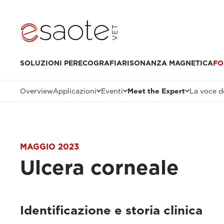
SOLUZIONI PER
ECOGRAFIA
RISONANZA MAGNETICA
FO
Overview
Applicazioni
Eventi
Meet the Expert
La voce de
MAGGIO 2023
Ulcera corneale
Identificazione e storia clinica