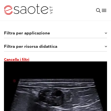
Filtra per applicazione
Filtra per risorsa didattica
Piccoli animali
(62)
Equini
(9)
Altro
(2)
Cancella i filtri
Tutorial e librerie online
(6)
Documentazione clinica
(9)
VET e-academy - RM
(35)
VET e-academy - ecografia
(21)