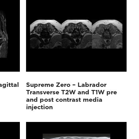
gittal
Supreme Zero – Labrador
Transverse T2W and T1W pre
and post contrast media
injection