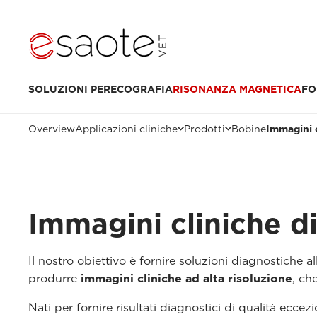
SOLUZIONI PER
ECOGRAFIA
RISONANZA MAGNETICA
FO
Overview
Applicazioni cliniche
Prodotti
Bobine
Immagini 
Immagini cliniche d
Il nostro obiettivo è fornire soluzioni diagnostiche al
produrre
immagini cliniche ad alta risoluzione
, ch
Nati per fornire risultati diagnostici di qualità ecce