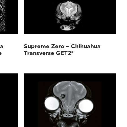
ua
Supreme Zero – Chihuahua
e
Transverse GET2*