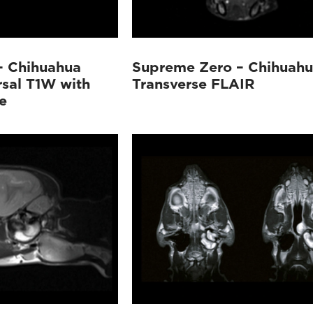
– Chihuahua
Supreme Zero – Chihuah
rsal T1W with
Transverse FLAIR
e