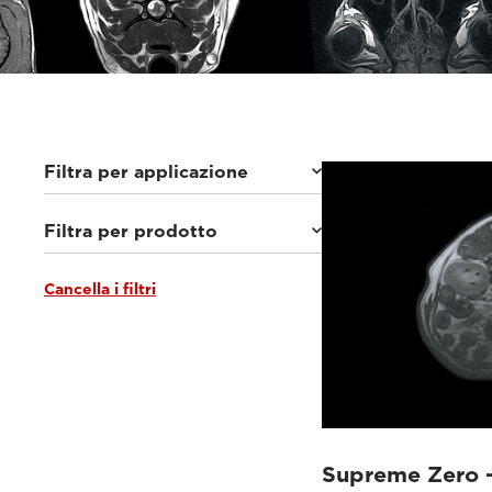
Filtra per applicazione
Filtra per prodotto
Piccoli animali
(62)
Equini
(27)
Cancella i filtri
Supreme Zero
(28)
Vet-MR Grande ELITE
(7)
Vet-MR Grande
(10)
O-scan VET
(8)
Magnifico Vet
(23)
G-scan Equine
(16)
Supreme Zero 