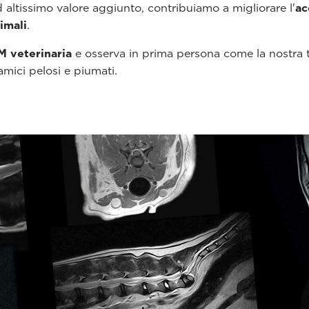
 altissimo valore aggiunto, contribuiamo a migliorare l'
ac
imali
.
M veterinaria
e osserva in prima persona come la nostra t
 amici pelosi e piumati.