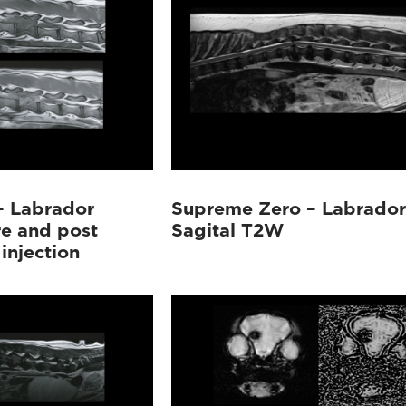
– Labrador
Supreme Zero – Labrador
re and post
Sagital T2W
injection