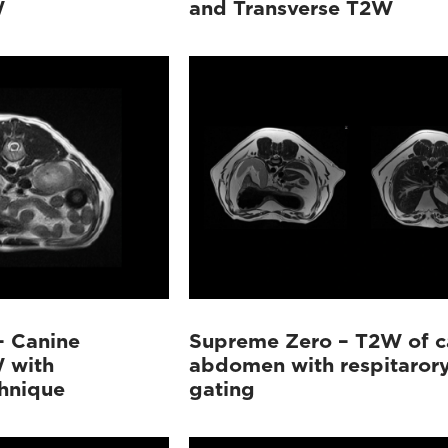
W
and Transverse T2W
– Canine
Supreme Zero – T2W of c
 with
abdomen with respitaror
chnique
gating