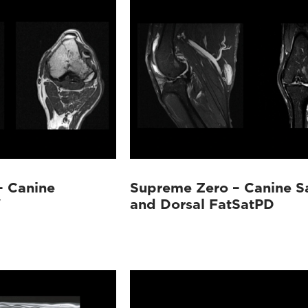
– Canine
Supreme Zero – Canine Sa
W
and Dorsal FatSatPD