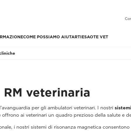
Con
RMAZIONE
COME POSSIAMO AIUTARTI
ESAOTE VET
cliniche
i RM veterinaria
l'avanguardia per gli ambulatori veterinari. I nostri
sistem
e offrono ai veterinari un quadro prezioso della salute e de
zionale, i nostri sistemi di risonanza magnetica consentono