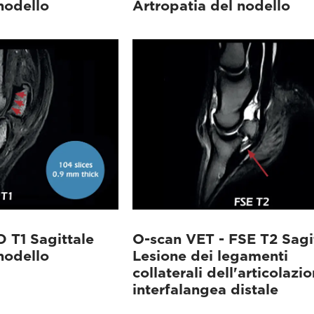
nodello
Artropatia del nodello
 T1 Sagittale
O-scan VET - FSE T2 Sagi
nodello
Lesione dei legamenti
collaterali dell'articolazi
interfalangea distale