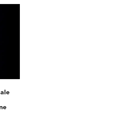
ale
one