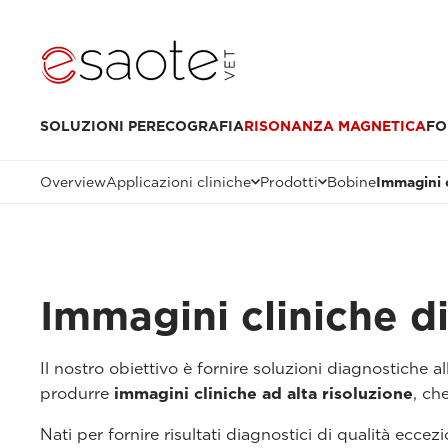
SOLUZIONI PER
ECOGRAFIA
RISONANZA MAGNETICA
FO
Overview
Applicazioni cliniche
Prodotti
Bobine
Immagini 
Immagini cliniche d
Il nostro obiettivo è fornire soluzioni diagnostiche al
produrre
immagini cliniche ad alta risoluzione
, ch
Nati per fornire risultati diagnostici di qualità ecce