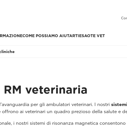
Con
RMAZIONE
COME POSSIAMO AIUTARTI
ESAOTE VET
cliniche
i RM veterinaria
l'avanguardia per gli ambulatori veterinari. I nostri
sistem
e offrono ai veterinari un quadro prezioso della salute e de
zionale, i nostri sistemi di risonanza magnetica consentono