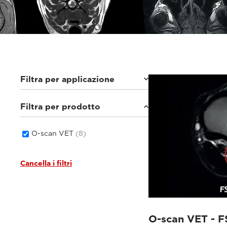
Filtra per applicazione
Filtra per prodotto
Equini
(8)
O-scan VET
(8)
Cancella i filtri
O-scan VET - F