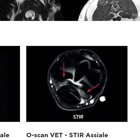
ale
O-scan VET - STIR Assiale