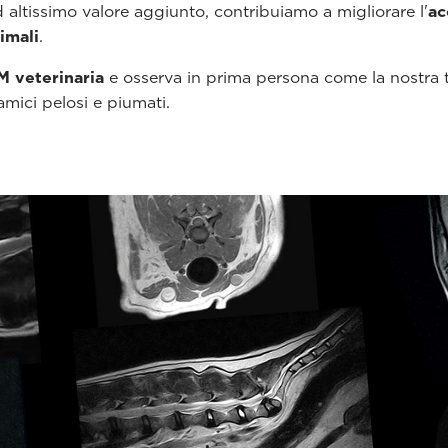
 altissimo valore aggiunto, contribuiamo a migliorare l'
ac
imali
.
M veterinaria
e osserva in prima persona come la nostra t
 amici pelosi e piumati.