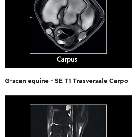
G-scan equine - SE T1 Trasversale Carpo