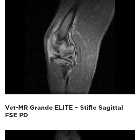
O-scan VET
(8)
G-scan Equine
(16)
Vet-MR Grande ELITE – Stifle Sagittal
FSE PD