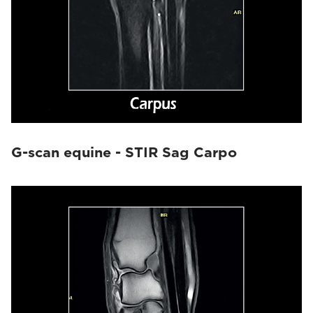
G-scan equine - STIR Sag Carpo