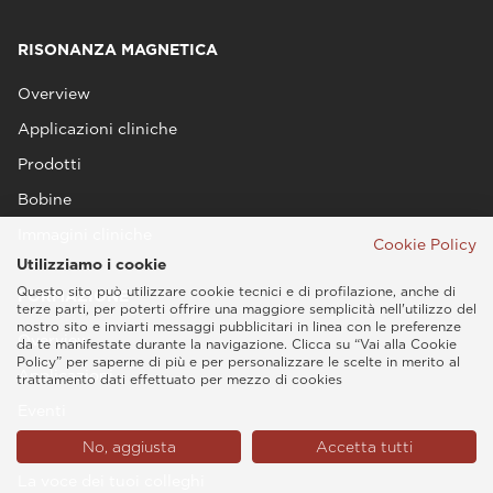
RISONANZA MAGNETICA
Overview
Applicazioni cliniche
Prodotti
Bobine
Immagini cliniche
Cookie Policy
Utilizziamo i cookie
Questo sito può utilizzare cookie tecnici e di profilazione, anche di
FORMAZIONE
terze parti, per poterti offrire una maggiore semplicità nell'utilizzo del
nostro sito e inviarti messaggi pubblicitari in linea con le preferenze
Overview
da te manifestate durante la navigazione. Clicca su “Vai alla Cookie
Policy” per saperne di più e per personalizzare le scelte in merito al
Applicazioni
trattamento dati effettuato per mezzo di cookies
Eventi
Meet the Expert
No, aggiusta
Accetta tutti
La voce dei tuoi colleghi