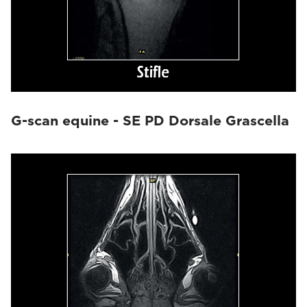
G-scan equine - SE PD Dorsale Grascella