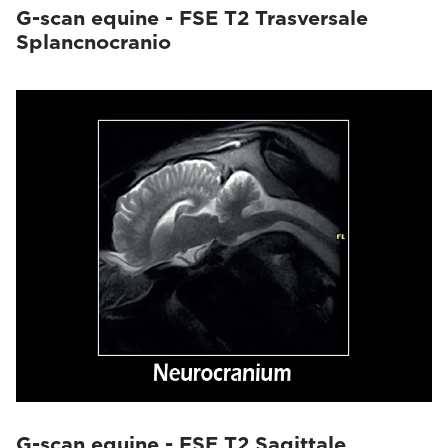
G-scan equine - FSE T2 Trasversale
Splancnocranio
G-scan equine - FSE T2 Sagittale