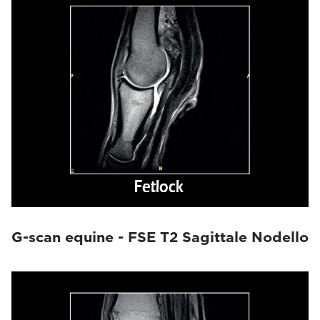
G-scan equine - FSE T2 Sagittale Nodello